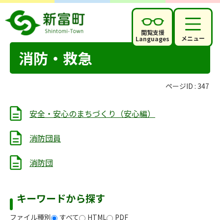
閲覧支援
メニュー
Languages
消防・救急
ページID :
347
安全・安心のまちづくり（安心編）
消防団員
消防団
キーワードから探す
ファイル種別
すべて
HTML
PDF