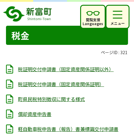
閲覧支援
メニュー
Languages
税金
ページID :
321
税証明交付申請書（固定資産関係証明以外）
税証明交付申請書（固定資産関係証明）
町県民税特別徴収に関する様式
償却資産申告書
軽自動車税申告書（報告）書兼標識交付申請書