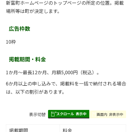
新富町ホームページのトップページの所定の位置。掲載
場所等は町が決定します。
広告枠数
10枠
掲載期間・料金
1か月～最長12か月、月額5,000円（税込）。
6か月以上の申し込みで、掲載料を一括で納付される場合
は、以下の割引があります。
スクロール
表示中
表
表示切替
画面内
非表示中
組
み
掲載期間
料金