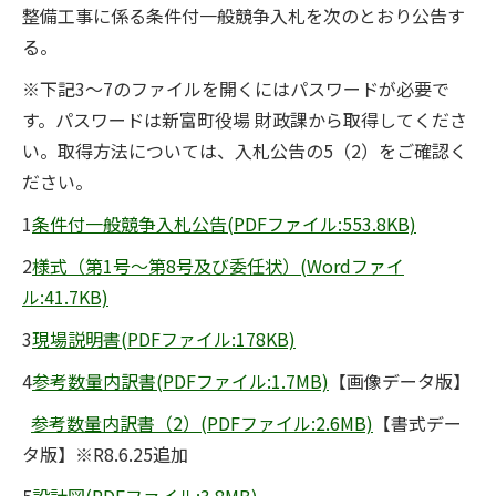
整備工事に係る条件付一般競争入札を次のとおり公告す
る。
※下記3～7のファイルを開くにはパスワードが必要で
す。パスワードは新富町役場 財政課から取得してくださ
い。取得方法については、入札公告の5（2）をご確認く
ださい。
1
条件付一般競争入札公告(PDFファイル:553.8KB)
2
様式（第1号～第8号及び委任状）(Wordファイ
ル:41.7KB)
3
現場説明書(PDFファイル:178KB)
4
参考数量内訳書(PDFファイル:1.7MB)
【画像データ版】
参考数量内訳書（2）(PDFファイル:2.6MB)
【書式デー
タ版】※R8.6.25追加