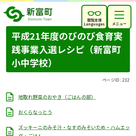
閲覧支援
メニュー
Languages
平成21年度のびのび食育実
践事業入選レシピ（新富町
小中学校）
ページID :
232
地取れ野菜のおやき（ごはんの部）
おくらなっとう
ズッキーニのみそ汁・なすのみそいため・ハムエッ
グ・ごはん