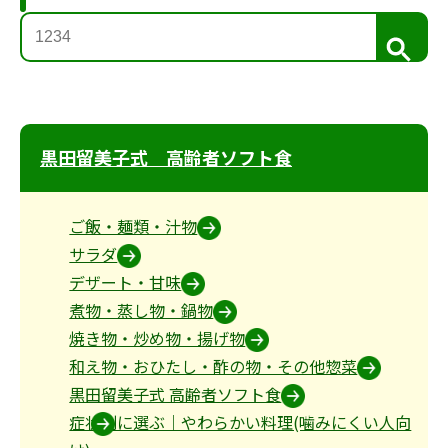
検
索
黒田留美子式 高齢者ソフト食
ご飯・麺類・汁物
サラダ
デザート・甘味
煮物・蒸し物・鍋物
焼き物・炒め物・揚げ物
和え物・おひたし・酢の物・その他惣菜
黒田留美子式 高齢者ソフト食
症状別に選ぶ｜やわらかい料理(噛みにくい人向